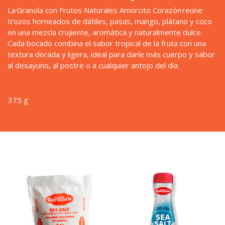
La Granola con Frutos Naturales Amorcito Corazón reúne
trozos horneados de dátiles, pasas, mango, plátano y coco
en una mezcla crujiente, aromática y naturalmente dulce.
Cada bocado combina el sabor tropical de la fruta con una
textura dorada y ligera, ideal para darle más cuerpo y sabor
al desayuno, al postre o a cualquier antojo del día.
375 g