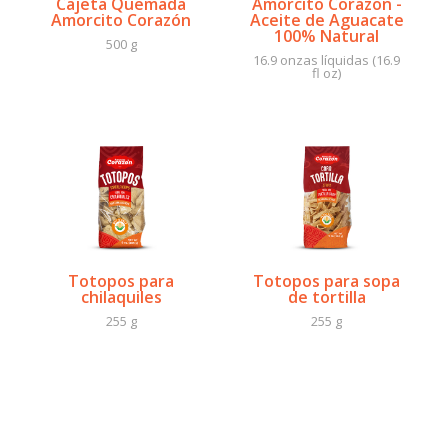
Amorcito Corazon -
Cajeta Quemada
Aceite de Aguacate
Amorcito Corazón
100% Natural
500 g
16.9 onzas líquidas (16.9
fl oz)
Totopos para
Totopos para sopa
chilaquiles
de tortilla
255 g
255 g