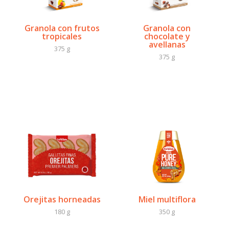
Granola con frutos
Granola con
tropicales
chocolate y
avellanas
375 g
375 g
Orejitas horneadas
Miel multiflora
180 g
350 g