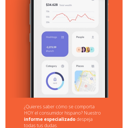
¿Quieres saber cómo se comporta
HOY el consumidor hispano? Nuestro
informe especializado
despeja
todas tus dudas.