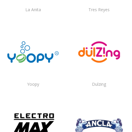
La Anita
Tres Reyes
Yoopy
Dulzing