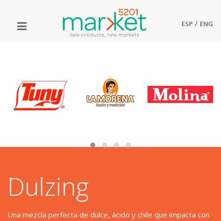
/
ESP
ENG
Dulzing
Una mezcla perfecta de dulce, ácido y chile que impacta con 