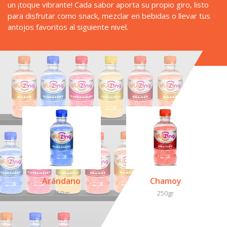
un ¡toque vibrante! Cada sabor aporta su propio giro, listo 
para disfrutar como snack, mezclar en bebidas o llevar tus 
antojos favoritos al siguiente nivel.
Arándano
Chamoy
250gr
250gr