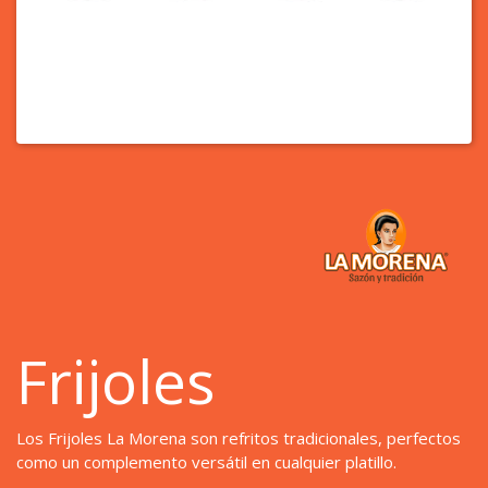
Frijoles
Los Frijoles La Morena son
refritos tradicionales, perfectos
como
un complemento
versátil
en
cualquier platillo.