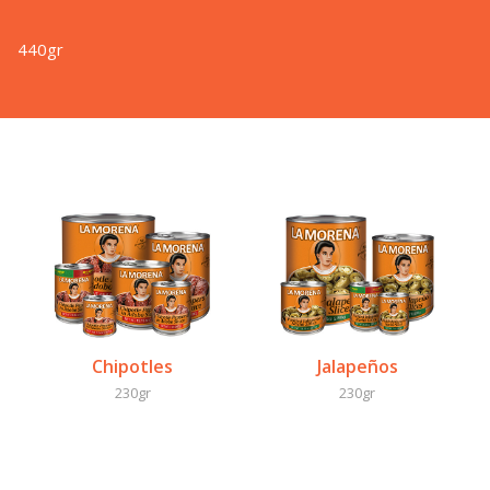
440gr
Chipotles
Jalapeños
230gr
230gr