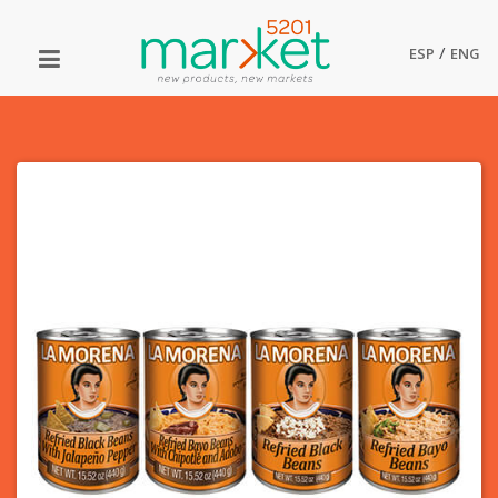
/
ESP
ENG