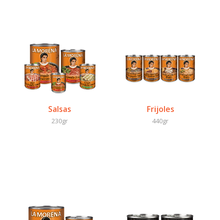
Salsas
Frijoles
230gr
440gr