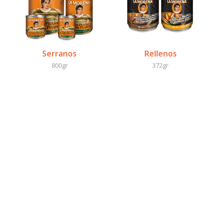
Serranos
Rellenos
800gr
372gr